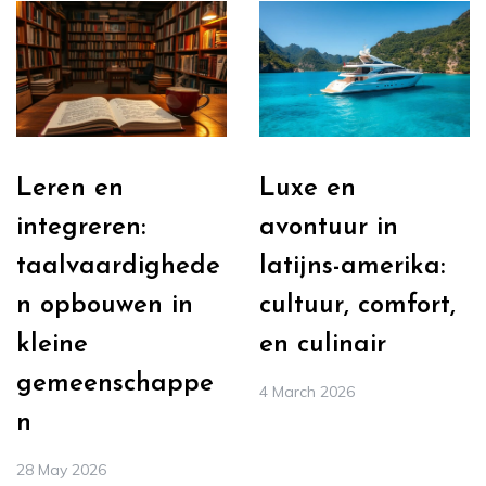
Leren en
Luxe en
integreren:
avontuur in
taalvaardighede
latijns-amerika:
n opbouwen in
cultuur, comfort,
kleine
en culinair
gemeenschappe
4 March 2026
n
28 May 2026