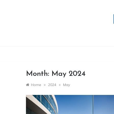
Skip
to
content
Month:
May 2024
»
»
Home
2024
May