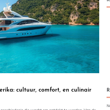
R
rika: cultuur, comfort, en culinair
R
N