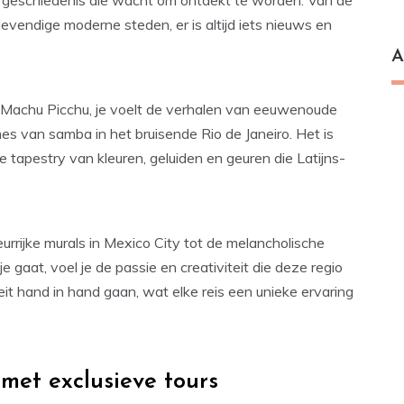
en geschiedenis die wacht om ontdekt te worden. Van de
evendige moderne steden, er is altijd iets nieuws en
A
n Machu Picchu, je voelt de verhalen van eeuwenoude
s van samba in het bruisende Rio de Janeiro. Het is
e tapestry van kleuren, geluiden en geuren die Latijns-
urrijke murals in Mexico City tot de melancholische
 gaat, voel je de passie en creativiteit die deze regio
eit hand in hand gaan, wat elke reis een unieke ervaring
met exclusieve tours