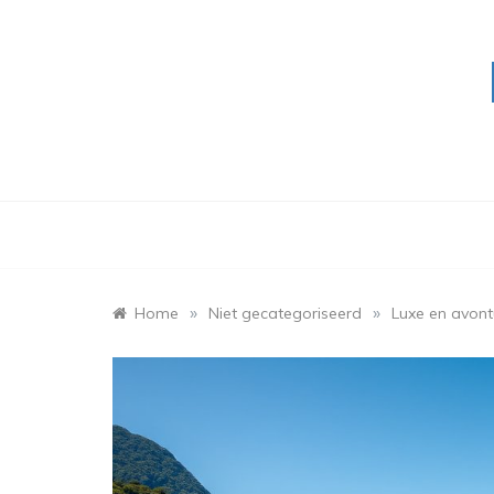
Skip
to
content
»
»
Home
Niet gecategoriseerd
Luxe en avontu