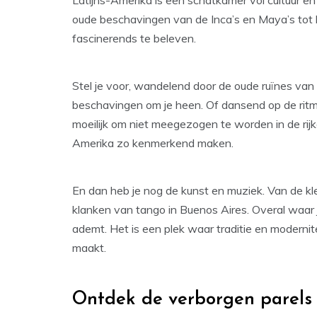
Latijns-Amerika is een schatkamer vol cultuur 
oude beschavingen van de Inca’s en Maya’s tot l
fascinerends te beleven.
Stel je voor, wandelend door de oude ruïnes va
beschavingen om je heen. Of dansend op de ritme
moeilijk om niet meegezogen te worden in de rijk
Amerika zo kenmerkend maken.
En dan heb je nog de kunst en muziek. Van de kle
klanken van tango in Buenos Aires. Overal waar je
ademt. Het is een plek waar traditie en modernit
maakt.
Ontdek de verborgen parels 