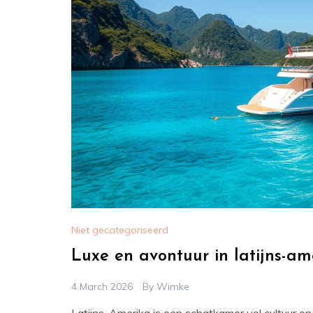
Niet gecategoriseerd
Luxe en avontuur in latijns-ame
4 March 2026
By
Wimke