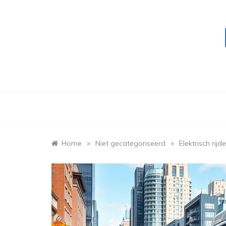
Skip
to
content
»
»
Home
Niet gecategoriseerd
Elektrisch ri