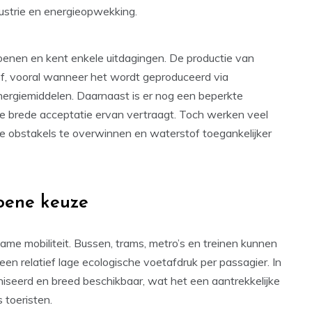
dustrie en energieopwekking.
oenen en kent enkele uitdagingen. De productie van
ef, vooral wanneer het wordt geproduceerd via
nergiemiddelen. Daarnaast is er nog een beperkte
de brede acceptatie ervan vertraagt. Toch werken veel
 obstakels te overwinnen en waterstof toegankelijker
oene keuze
zame mobiliteit. Bussen, trams, metro’s en treinen kunnen
en relatief lage ecologische voetafdruk per passagier. In
iseerd en breed beschikbaar, wat het een aantrekkelijke
 toeristen.