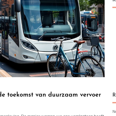
R
: de toekomst van duurzaam vervoer
R
N