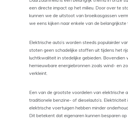
Duurzaamheid is een belangrijk thema in onze 
een directe impact op het milieu. Door over te 
kunnen we de uitstoot van broeikasgassen verm
we eens kijken naar enkele van de belangrijkste 
Elektrische auto’s worden steeds populairder va
stoten geen schadelijke stoffen uit tijdens het r
luchtkwaliteit in stedelijke gebieden. Bovendie
hernieuwbare energiebronnen zoals wind- en zo
verkleint.
Een van de grootste voordelen van elektrische aut
traditionele benzine- of dieselauto’s. Elektricite
elektrische voertuigen hebben minder onderho
Dit betekent dat eigenaren kunnen besparen op