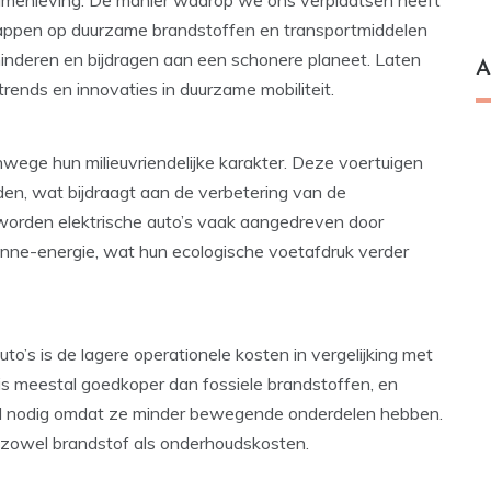
samenleving. De manier waarop we ons verplaatsen heeft
stappen op duurzame brandstoffen en transportmiddelen
inderen en bijdragen aan een schonere planeet. Laten
A
trends en innovaties in duurzame mobiliteit.
nwege hun milieuvriendelijke karakter. Deze voertuigen
ijden, wat bijdraagt aan de verbetering van de
n worden elektrische auto’s vaak aangedreven door
nne-energie, wat hun ecologische voetafdruk verder
o’s is de lagere operationele kosten in vergelijking met
it is meestal goedkoper dan fossiele brandstoffen, en
ud nodig omdat ze minder bewegende onderdelen hebben.
 zowel brandstof als onderhoudskosten.